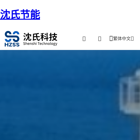
沈氏节能
繁体中文
首页
/ 海工飞机-FSRU、FLNG、FPSO、油气区系统