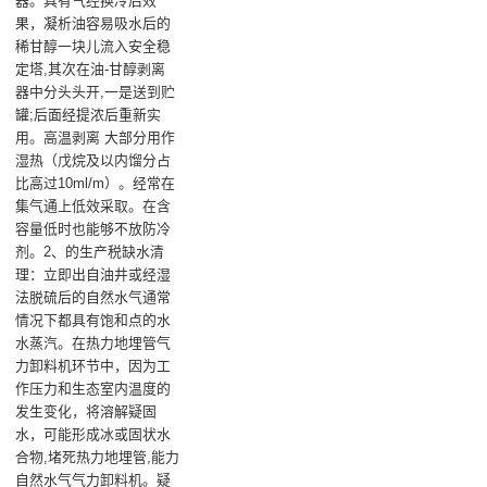
器。具有气经换冷后效
果，凝析油容易吸水后的
稀甘醇一块儿流入安全稳
定塔,其次在油-甘醇剥离
器中分头头开,一是送到贮
罐;后面经提浓后重新实
用。高温剥离 大部分用作
湿热（戊烷及以内馏分占
比高过10ml/m）。经常在
集气通上低效采取。在含
容量低时也能够不放防冷
剂。2、的生产税缺水清
理：立即出自油井或经湿
法脱硫后的自然水气通常
情况下都具有饱和点的水
水蒸汽。在热力地埋管气
力卸料机环节中，因为工
作压力和生态室内温度的
发生变化，将溶解疑固
水，可能形成冰或固状水
合物,堵死热力地埋管,能力
自然水气气力卸料机。疑