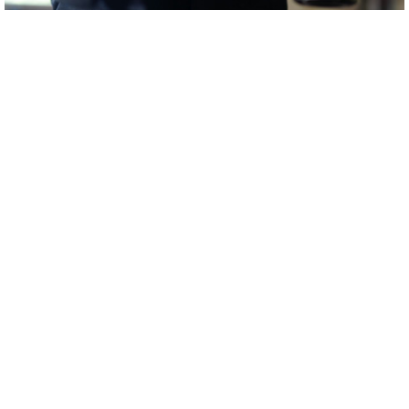
附加服务
增添安全服务的是沈氏科枝在条件安全服务的本身为您带来了的保值质
量保障。沈氏科枝将用精确度的检验方法方法，完全检验设施设备零配
件，隐患排查表流出投资风险。系统设计检验方法导致，我们公司将带
来了最好设备的建立，辅助您治愈生产的。
文件下载
产品手册