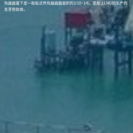
热器器量下是一般板式传热器器器面积的1/10~1/6，是船上LNG的生产的
发芽势取舍。