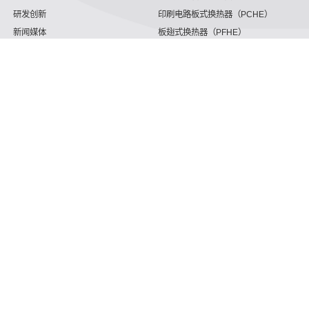
研发创新
印刷电路板式换热器（PCHE）
新闻媒体
板翅式换热器（PFHE）
沈氏节能
板壳换热器
微反应器
沈氏节能
服务支持
HVAC
沈氏服务
冷链/冷藏
下载文档
家电/食品
全球服务网络
绿色电力
定制服务
海工船舶
视频
氢能源
子公司
沈氏节能:航空 & 航天
杭州微控
动力总成
浙江微智源
工业气体
精细化工
认知自己