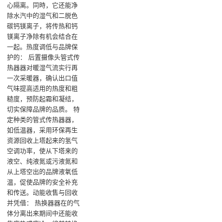
心隔离。同時，它还能净
除水汽中的湿气和二脱色
碳钙镁离子，将传热和钙
镁离子净除有机会结合在
一起‌。热度调低与品牌保
护的‌： 后置摄像头管式传
热器器对暖湿气流实行再
一次采暖器，确认出口值
气味提高适用的热度和粗
糙度，预防起霜和凝结，
切实保障品牌的品质‌。 特
定种类的管式传热器器，
如低温器，采用环保再生
资源回收上塔起来的氢气
空调功率，使从下塔来的
液空、纯液氮或污液氮和
从上塔空出的品牌液氧低
温，促使品牌的安全补充
和传送‌。动能收售与回收
并凭借‌： 热换器器在的气
体分离出来期间中还能收