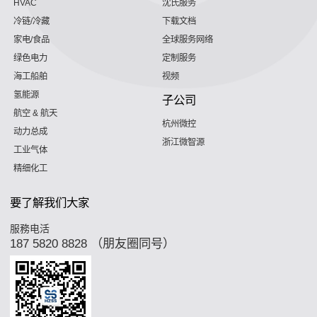
HVAC
沈氏服务
冷链/冷藏
下载文档
家电/食品
全球服务网络
绿色电力
定制服务
海工船舶
视频
氢能源
子公司
航空 & 航天
杭州微控
动力总成
浙江微智源
工业气体
精细化工
要了解我们大家
服務电活
187 5820 8828 （朋友圈同号）