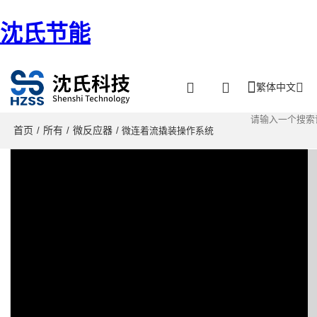
沈氏节能
繁体中文
首页
所有
微反应器
/
/
/ 微连着流撬装操作系统