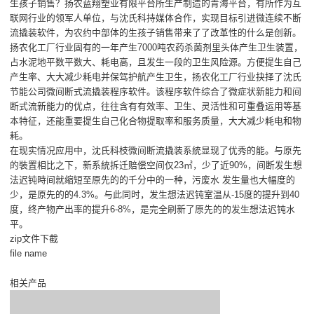
生孩子销售？扬农蓝翔塑业有限平台所生产制造的青海平台，有所作为互
联网行业的领军人单位，与沈氏科持媒体合作，实现目标引进微连续不断
流撬装软件，为农约中部体的生孩子销售带来了了改革性的什么是创新。
扬农化工厂行业固有的一年产生7000吨农药杀菌剂里头体产生卫生装置，
占水泥地平数平数大、耗电高，且发生一段的卫生风险源。方便提生自己
产生率、大大减少耗电并保驾护航产生卫生，扬农化工厂行业抉择了沈氏
节能公司微间断式流撬装程序软件。该程序软件综合了微症状新能力和间
断式流新能力的优点，往往含有有效率、卫生、灵活性和可重叠运用等基
本特征，还能重要提生自己化合物提取率和服务质量，大大减少耗电和物
耗。
在现实情况应用中，沈氏科枝微间断流撬装系統显现了优秀的能。与原先
的裝置相比之下，新系統拆迁赔偿空间仅23㎡，少了近90%，间断发生想
法迟钝時间就缩短至原先的的千分中的一种，污废水 发生量也大幅度的
少，是原先的的4.3%。与此同时，发生想法迟钝室温从-15度的提升到40
度，终产物产出率的提升6-8%，是完全刷新了原先的的发生想法迟钝水
平。
zip文件下截
file name
相关产品